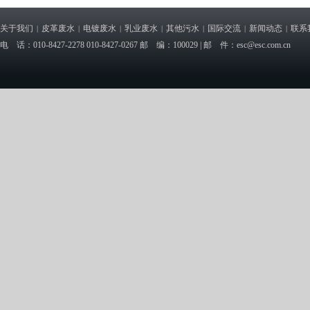
关于我们
皮革废水
电镀废水
乳业废水
其他污水
国际交流
新闻动态
联系
|
|
|
|
|
|
|
电 话：010-8427-2278 010-8427-0267 邮 编：100029 | 邮 件：esc@esc.com.cn